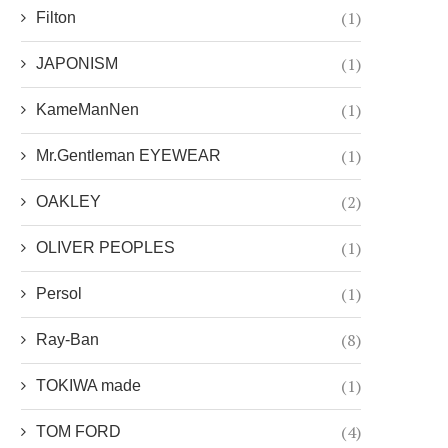
(1)
Filton
(1)
JAPONISM
(1)
KameManNen
(1)
Mr.Gentleman EYEWEAR
(2)
OAKLEY
(1)
OLIVER PEOPLES
(1)
Persol
(8)
Ray-Ban
(1)
TOKIWA made
(4)
TOM FORD