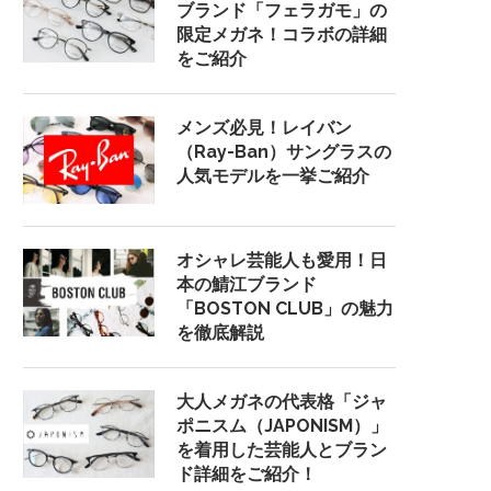
ブランド「フェラガモ」の
限定メガネ！コラボの詳細
をご紹介
メンズ必見！レイバン
（Ray-Ban）サングラスの
人気モデルを一挙ご紹介
オシャレ芸能人も愛用！日
本の鯖江ブランド
「BOSTON CLUB」の魅力
を徹底解説
大人メガネの代表格「ジャ
ポニスム（JAPONISM）」
を着用した芸能人とブラン
ド詳細をご紹介！